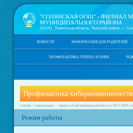
"СОЛЯНСКАЯ ООШ" - ФИЛИАЛ М
МУНИЦИПАЛЬНОГО РАЙОНА
626181, Тюменская область, Уватский район, с. Сол
НОВОСТИ
ИНФОРМАЦИЯ ДЛЯ РОДИТЕЛЕЙ
ПРОФИЛАКТИКА ГРИППА И ОРВИ
РЕ
Профилактика кибермошенничеств
главная
>
информация
—
приказ об организации работы оу в 2025-2026 у
Режим работы