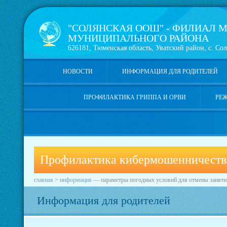
"СОЛЯНСКАЯ ООШ" - ФИЛИАЛ М
МУНИЦИПАЛЬНОГО РАЙОНА
626181, Тюменская область, Уватский район, с. Сол
НОВОСТИ
ИНФОРМАЦИЯ ДЛЯ РОДИТЕЛЕЙ
ПРОФИЛАКТИКА ГРИППА И ОРВИ
РЕ
Профилактика кибермошенничеств
главная
>
информация
—
параметры погодных условий для отмены заняти
Информация для родителей