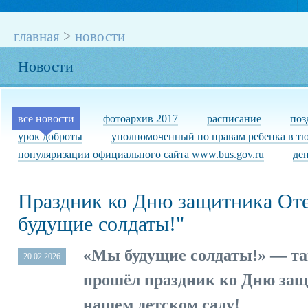
главная
>
новости
Новости
все новости
фотоархив 2017
расписание
поз
урок доброты
уполномоченный по правам ребенка в т
популяризации официального сайта www.bus.gov.ru
де
Праздник ко Дню защитника От
будущие солдаты!"
«Мы будущие солдаты!» — так
20.02.2026
прошёл праздник ко Дню защ
нашем детском саду!