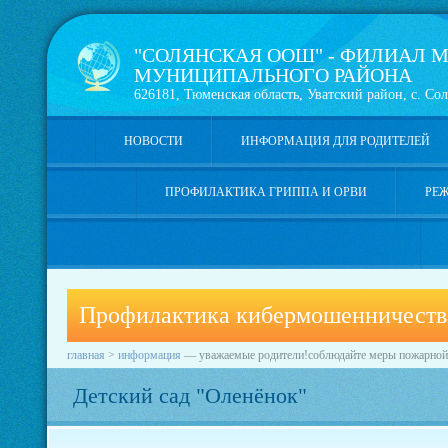
"СОЛЯНСКАЯ ООШ" - ФИЛИАЛ М
МУНИЦИПАЛЬНОГО РАЙОНА
626181, Тюменская область, Уватский район, с. Сол
НОВОСТИ
ИНФОРМАЦИЯ ДЛЯ РОДИТЕЛЕЙ
ПРОФИЛАКТИКА ГРИППА И ОРВИ
РЕ
Профилактика кибермошенничеств
главная
>
информация
—
уважаемые родители!соблюдайте меры пожарной б
Детский сад "Оленёнок"