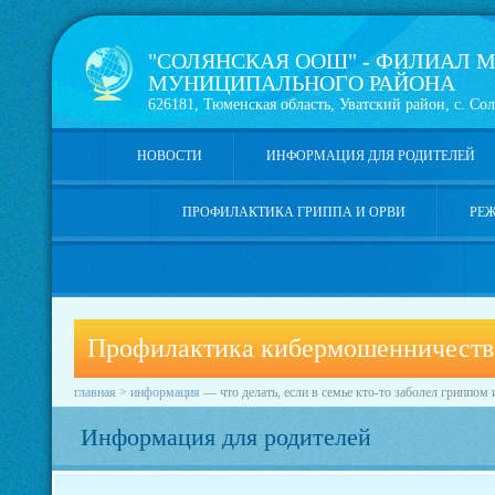
"СОЛЯНСКАЯ ООШ" - ФИЛИАЛ М
МУНИЦИПАЛЬНОГО РАЙОНА
626181, Тюменская область, Уватский район, с. Сол
НОВОСТИ
ИНФОРМАЦИЯ ДЛЯ РОДИТЕЛЕЙ
ПРОФИЛАКТИКА ГРИППА И ОРВИ
РЕ
Профилактика кибермошенничеств
главная
>
информация
—
что делать, если в семье кто-то заболел гриппо
Информация для родителей