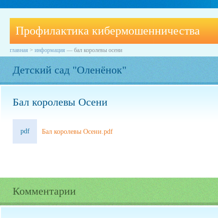
Профилактика кибермошенничества
главная
>
информация
—
бал королевы осени
Детский сад "Оленёнок"
Бал королевы Осени
pdf
Бал королевы Осени.pdf
Комментарии