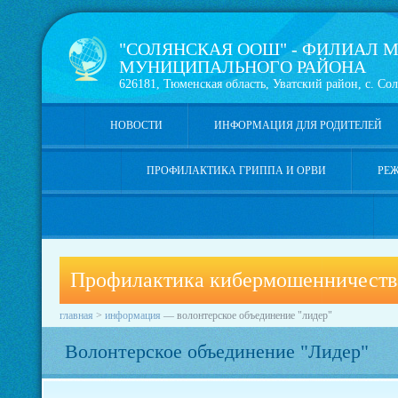
"СОЛЯНСКАЯ ООШ" - ФИЛИАЛ М
МУНИЦИПАЛЬНОГО РАЙОНА
626181, Тюменская область, Уватский район, с. Сол
НОВОСТИ
ИНФОРМАЦИЯ ДЛЯ РОДИТЕЛЕЙ
ПРОФИЛАКТИКА ГРИППА И ОРВИ
РЕ
Профилактика кибермошенничеств
главная
>
информация
—
волонтерское объединение "лидер"
Волонтерское объединение "Лидер"