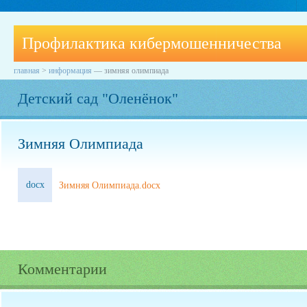
Профилактика кибермошенничества
главная
>
информация
—
зимняя олимпиада
Детский сад "Оленёнок"
Зимняя Олимпиада
docx
Зимняя Олимпиада.docx
Комментарии